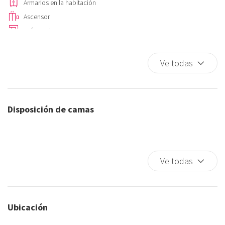
Armarios en la habitación
Ascensor
Cafetera/ Tetera
Calefacción / aire acondicionado independiente
Champú
Ve todas
Cierres oscuros habitación
Ciudad
Cocina
Disposición de camas
Esenciales
Estacionamiento en la calle
Estacionamiento gratis
Extintor
Ve todas
Fogones
Horno
Kit de primeros auxilios
Ubicación
Lavadora