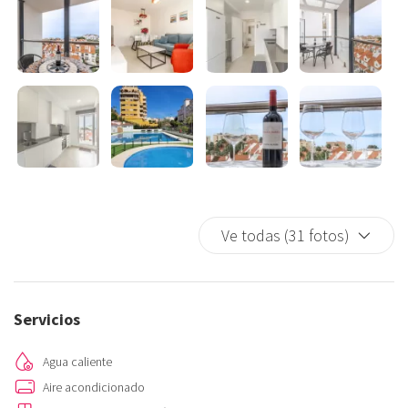
chapuzón en la piscina comunitaria, perfecta para los días soleados.
La ubicación del apartamento es inmejorable, ya que se encuentra
cerca de una gran variedad de restaurantes, donde podrás
disfrutar de la deliciosa gastronomía española y de otras culturas.
Además, el Puerto de Estepona es conocido por su encanto y
ambiente animado, con numerosas tiendas y bares para disfrutar
durante tu estancia.
¡No pierdas la oportunidad de disfrutar de unas vacaciones de
Ve todas (31 fotos)
ensueño en nuestro apartamento turístico en el Puerto de
Estepona! Reserva ahora y prepárate para crear recuerdos
inolvidables junto al mar.
Servicios
Agua caliente
Aire acondicionado