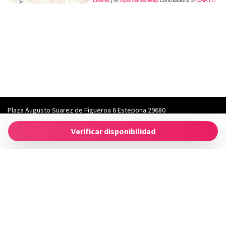
Secador de pelo
Toallas
Tostadora
TV
Vistas al mar
Vistas al oceano
Wifi wireless
Plaza Augusto Suarez de Figueroa 6 Estepona 29680
kross@roomcity.es
- 672996895
Verificar disponibilidad
Powered by